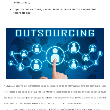
estruturado;
reparos nas centrais, placas, ramais, cabeamento e aparelhos
telefônicos;
A DIVIDATA assume a responsabilidade parcial ou total pelo setor de informática da empresa contratante. Essa
terceirização é ideal para o cliente que não tem interesse ou condições de montar uma estrutura para esse fim, ou
não dispõe de recursos para a execução do trabalho. A terceirização de mão-de-obra qualificada ou de ambientes
tecnológicos é uma tendência mundial. A DIVIDATA vem ao encontro dessa demanda de mercado e oferece o
outsourcing em diversas áreas em que atua. A principal vantagem do Outsourcing é poder contar com os serviços de