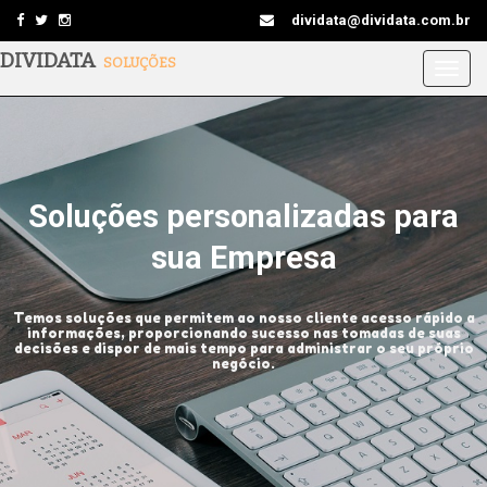
dividata@dividata.com.br
DIVIDATA
SOLUÇÕES
Togg
navig
Soluções personalizadas para
sua Empresa
Temos soluções que permitem ao nosso cliente acesso rápido a
informações, proporcionando sucesso nas tomadas de suas
decisões e dispor de mais tempo para administrar o seu próprio
negócio.